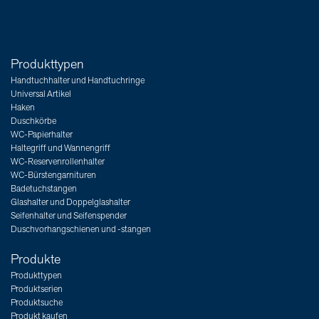
Produkttypen
Handtuchhalter und Handtuchringe
Universal Artikel
Haken
Duschkörbe
WC-Papierhalter
Haltegriff und Wannengriff
WC-Reservenrollenhalter
WC-Bürstengarnituren
Badetuchstangen
Glashalter und Doppelglashalter
Seifenhalter und Seifenspender
Duschvorhangschienen und -stangen
Produkte
Produkttypen
Produktserien
Produktsuche
Produkt kaufen