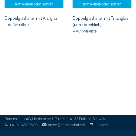
zum Kleben oder Bohren
zum Kleben oder Bohren
Doppelglashalter mit Klarglas
Doppelglashalter mit Tritanglas
(unzerbrechlich)
+ Auf Merkliste
+ Auf Merkliste
Bodenschatz AG, Hardstrasse 1, Postfach, 4133 Pratteln, Schweiz
+41 61 487 05 00
office@bodenschatz.ch
LinkedIn