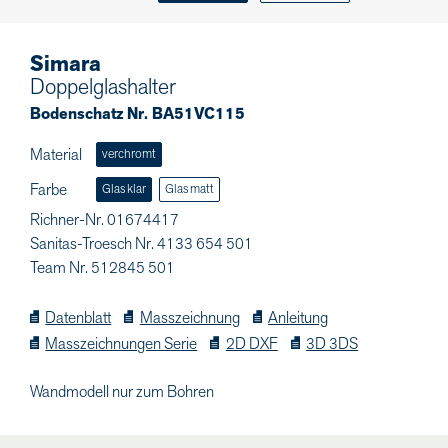
Simara
Doppelglashalter
Bodenschatz Nr. BA51VC115
Material
verchromt
Farbe
Glas klar
Glas matt
Richner-Nr. 01674417
Sanitas-Troesch Nr. 4133 654 501
Team Nr. 512845 501
Datenblatt
Masszeichnung
Anleitung
Masszeichnungen Serie
2D DXF
3D 3DS
Wandmodell nur zum Bohren