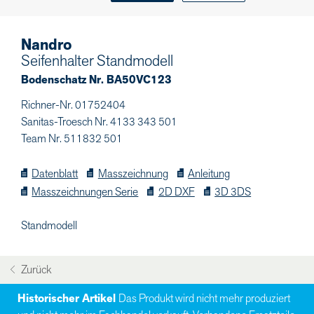
Nandro
Seifenhalter Standmodell
Bodenschatz Nr. BA50VC123
Richner-Nr. 01752404
Sanitas-Troesch Nr. 4133 343 501
Team Nr. 511832 501
Datenblatt
Masszeichnung
Anleitung
Masszeichnungen Serie
2D DXF
3D 3DS
Standmodell
Zurück
Historischer Artikel
Das Produkt wird nicht mehr produziert