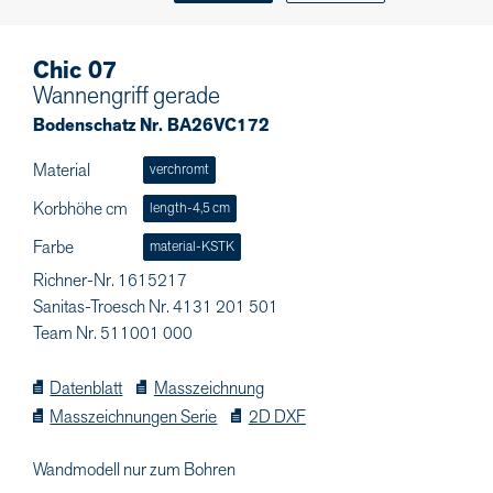
Chic 07
Wannengriff gerade
Bodenschatz Nr. BA26VC172
Material
verchromt
Korbhöhe cm
length-4,5 cm
Farbe
material-KSTK
Richner-Nr. 1615217
Sanitas-Troesch Nr. 4131 201 501
Team Nr. 511001 000
Datenblatt
Masszeichnung
Masszeichnungen Serie
2D DXF
Wandmodell nur zum Bohren