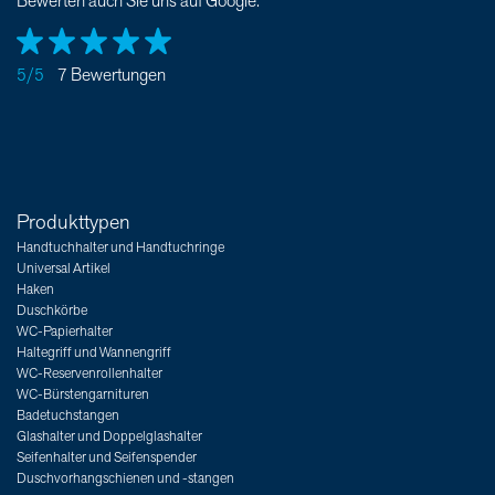
Bewerten auch Sie uns auf Google.
5/5
7 Bewertungen
Produkttypen
Handtuchhalter und Handtuchringe
Universal Artikel
Haken
Duschkörbe
WC-Papierhalter
Haltegriff und Wannengriff
WC-Reservenrollenhalter
WC-Bürstengarnituren
Badetuchstangen
Glashalter und Doppelglashalter
Seifenhalter und Seifenspender
Duschvorhangschienen und -stangen