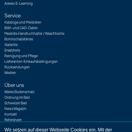
Adesio E-Learning
Service
Kataloge und Preislisten
BIM- und CAD-Daten
Passliste Handtuchhalter / Waschtische
Bohrlochabstände
Garantie
Ersatzteile
Reinigung und Pflege
Lieferanten-Einkaufsbedingungen
Rücksendungen
Medien
Über uns
Marke Bodenschatz
Ordnung im Bad
Schweizer Bad
News Magazin
Kontakt
Referenzen
Messen
Wir setzen auf dieser Webseite Cookies ein. Mit der
Jobs