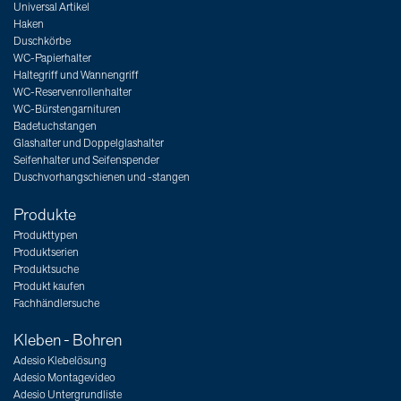
Universal Artikel
Haken
Duschkörbe
WC-Papierhalter
Haltegriff und Wannengriff
WC-Reservenrollenhalter
WC-Bürstengarnituren
Badetuchstangen
Glashalter und Doppelglashalter
Seifenhalter und Seifenspender
Duschvorhangschienen und -stangen
Produkte
Produkttypen
Produktserien
Produktsuche
Produkt kaufen
Fachhändlersuche
Kleben - Bohren
Adesio Klebelösung
Adesio Montagevideo
Adesio Untergrundliste