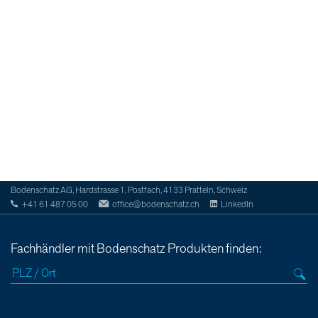
Bodenschatz AG, Hardstrasse 1, Postfach, 4133 Pratteln, Schweiz
+41 61 487 05 00
office@bodenschatz.ch
LinkedIn
Fachhändler mit Bodenschatz Produkten finden: