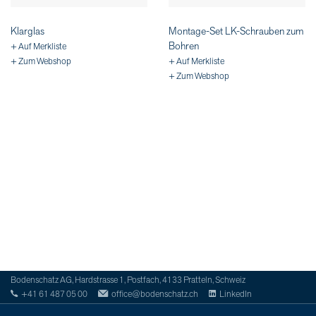
Klarglas
Montage-Set LK-Schrauben zum
Bohren
+ Auf Merkliste
+ Zum Webshop
+ Auf Merkliste
+ Zum Webshop
Bodenschatz AG, Hardstrasse 1, Postfach, 4133 Pratteln, Schweiz
+41 61 487 05 00
office@bodenschatz.ch
LinkedIn