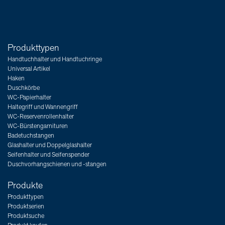
Produkttypen
Handtuchhalter und Handtuchringe
Universal Artikel
Haken
Duschkörbe
WC-Papierhalter
Haltegriff und Wannengriff
WC-Reservenrollenhalter
WC-Bürstengarnituren
Badetuchstangen
Glashalter und Doppelglashalter
Seifenhalter und Seifenspender
Duschvorhangschienen und -stangen
Produkte
Produkttypen
Produktserien
Produktsuche