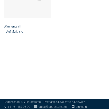
Wannengriff
+ Auf Merkliste
Bodenschatz AG, Hardstrasse 1, Postfach, 4133 Pratteln, Schweiz
+41 61 487 05 00
office@bodenschatz.ch
LinkedIn