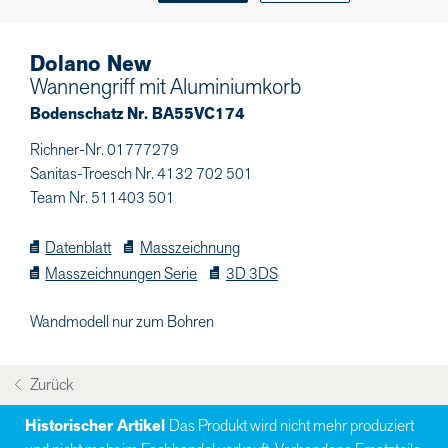
Dolano New
Wannengriff mit Aluminiumkorb
Bodenschatz Nr. BA55VC174
Richner-Nr. 01777279
Sanitas-Troesch Nr. 4132 702 501
Team Nr. 511403 501
Datenblatt
Masszeichnung
Masszeichnungen Serie
3D 3DS
Wandmodell nur zum Bohren
Zurück
Historischer Artikel
Das Produkt wird nicht mehr produziert