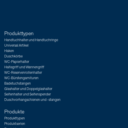
Produkttypen
Handtuchhalter und Handtuchringe
Universal Artikel
Haken
Duschkörbe
WC-Papierhalter
Haltegriff und Wannengriff
WC-Reservenrollenhalter
WC-Bürstengarnituren
Badetuchstangen
Glashalter und Doppelglashalter
Seifenhalter und Seifenspender
Duschvorhangschienen und -stangen
Produkte
Produkttypen
Produktserien