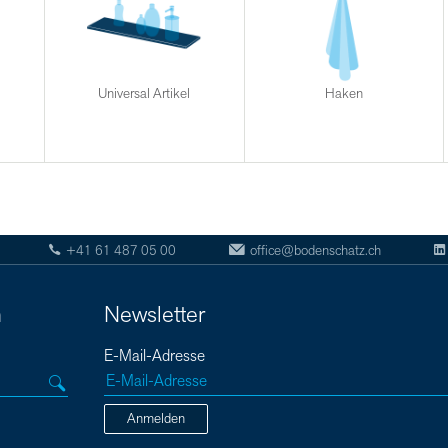
Universal Artikel
Haken
+41 61 487 05 00
office@bodenschatz.ch
n
Newsletter
E-Mail-Adresse
Anmelden