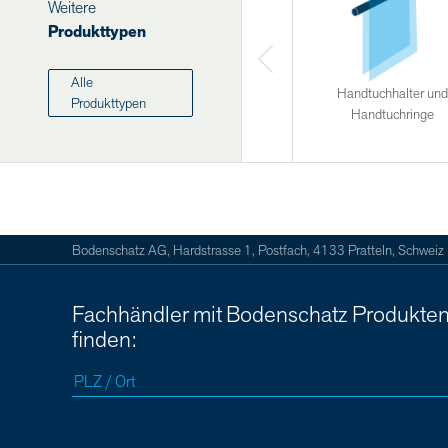
Weitere
Produkttypen
Alle
Handtuchhalter und
Produkttypen
Handtuchringe
Bodenschatz AG, Hardstrasse 1, Postfach, 4133 Pratteln, Schweiz
Fachhändler mit Bodenschatz Produkte
finden: