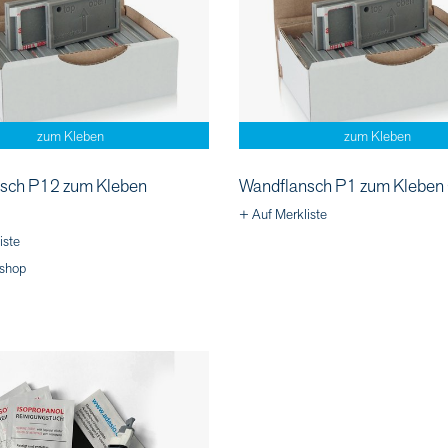
zum Kleben
zum Kleben
sch P12 zum Kleben
Wandflansch P1 zum Klebe
+ Auf Merkliste
iste
shop