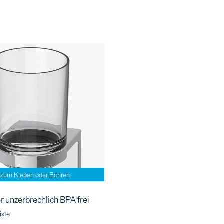
zum Kleben oder Bohren
r unzerbrechlich BPA frei
iste