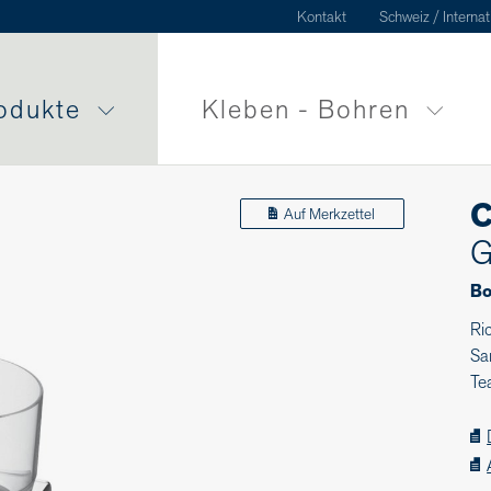
Kontakt
Schweiz / Internat
odukte
Kleben - Bohren
C
Auf Merkzettel
G
Bo
Ri
Sa
Te