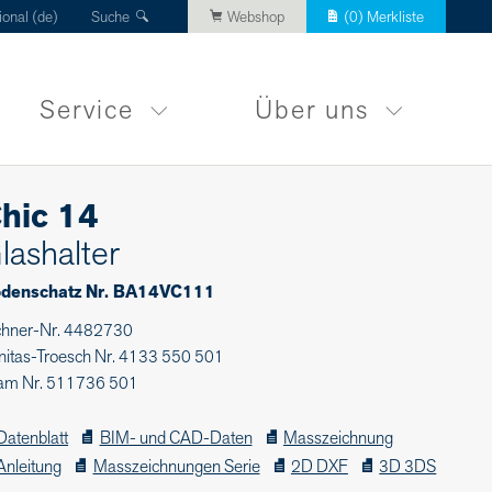
ional (de)
Suche
Webshop
(
0
) Merkliste
Service
Über uns
hic 14
lashalter
denschatz Nr. BA14VC111
chner-Nr. 4482730
nitas-Troesch Nr. 4133 550 501
am Nr. 511736 501
Datenblatt
BIM- und CAD-Daten
Masszeichnung
Anleitung
Masszeichnungen Serie
2D DXF
3D 3DS