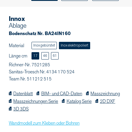
Innox
Ablage
Bodenschatz Nr. BA24IN160
Material
Inox gebürstet
Inox elektropoliert
Länge cm
17
46
61
Richner-Nr. 7521285
Sanitas-Troesch Nr. 4134 170 524
Team Nr. 511212 515
Datenblatt
BIM- und CAD-Daten
Masszeichnung
Masszeichnungen Serie
Katalog Serie
2D DXF
3D 3DS
Wandmodell zum Kleben oder Bohren