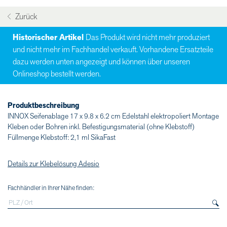
Zurück
Historischer Artikel
Das Produkt wird nicht mehr produziert
und nicht mehr im Fachhandel verkauft. Vorhandene Ersatzteile
dazu werden unten angezeigt und können über unseren
Onlineshop bestellt werden.
Produktbeschreibung
INNOX Seifenablage 17 x 9.8 x 6.2 cm Edelstahl elektropoliert Montage
Kleben oder Bohren inkl. Befestigungsmaterial (ohne Klebstoff)
Füllmenge Klebstoff: 2,1 ml SikaFast
Details zur Klebelösung Adesio
Fachhändler in Ihrer Nähe finden: