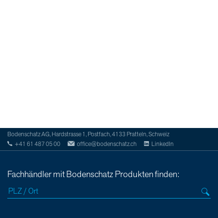
Bodenschatz AG, Hardstrasse 1, Postfach, 4133 Pratteln, Schweiz
+41 61 487 05 00
office@bodenschatz.ch
LinkedIn
Fachhändler mit Bodenschatz Produkten finden: