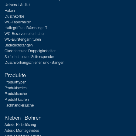
Universal Artikel
Haken
Duschkörbe
WC-Papierhalter
Haltegriff und Wannengriff
WC-Reservenrollenhalter
WC-Bürstengarnituren
Badetuchstangen
Glashalter und Doppelglashalter
Seifenhalter und Seifenspender
Duschvorhangschienen und -stangen
Produkte
Produkttypen
Produktserien
Produktsuche
Produkt kaufen
Fachhändlersuche
Kleben - Bohren
Adesio Klebelösung
Adesio Montagevideo