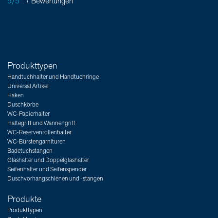
5/5
7 Bewertungen
Produkttypen
Handtuchhalter und Handtuchringe
Universal Artikel
Haken
Duschkörbe
WC-Papierhalter
Haltegriff und Wannengriff
WC-Reservenrollenhalter
WC-Bürstengarnituren
Badetuchstangen
Glashalter und Doppelglashalter
Seifenhalter und Seifenspender
Duschvorhangschienen und -stangen
Produkte
Produkttypen