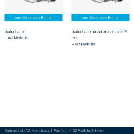
zum Kleben oder Bohren
zum Kleben oder Bohren
Seifenhalter
Seifenhalter unzerbrechlich BPA
frei
+ Auf Merkliste
+ Auf Merkliste
Bodenschatz AG, Hardstrasse 1, Postfach, 4133 Pratteln, Schweiz