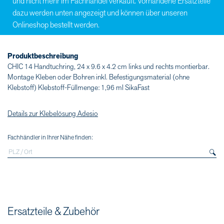
und nicht mehr im Fachhandel verkauft. Vorhandene Ersatzteile
dazu werden unten angezeigt und können über unseren
Onlineshop bestellt werden.
Produktbeschreibung
CHIC 14 Handtuchring, 24 x 9.6 x 4.2 cm links und rechts montierbar.
Montage Kleben oder Bohren inkl. Befestigungsmaterial (ohne
Klebstoff) Klebstoff-Füllmenge: 1,96 ml SikaFast
Details zur Klebelösung Adesio
Fachhändler in Ihrer Nähe finden:
Ersatzteile & Zubehör