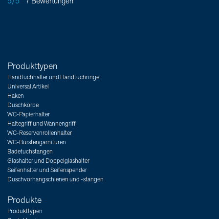
5/5
7 Bewertungen
Produkttypen
Handtuchhalter und Handtuchringe
Universal Artikel
Haken
Duschkörbe
WC-Papierhalter
Haltegriff und Wannengriff
WC-Reservenrollenhalter
WC-Bürstengarnituren
Badetuchstangen
Glashalter und Doppelglashalter
Seifenhalter und Seifenspender
Duschvorhangschienen und -stangen
Produkte
Produkttypen