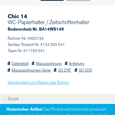
Chic 14
WC-Papierhalter / Zeitschriftenhalter
Bodenschatz Nr. BA14WS149
Richner-Nr. 4482734
Sanitas-Troesch Nr. 4133 565 541
Team Nr. 511763 541
Datenblatt
Masszeichnung
Anleitung
Masszeichnungen Serie
2D DXF
3D 3DS
Wandmodell zum Kleben oder Bohren
Zurück
Historischer Artikel
Das Produkt wird nicht mehr produziert