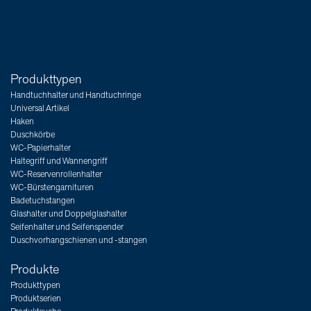
Produkttypen
Handtuchhalter und Handtuchringe
Universal Artikel
Haken
Duschkörbe
WC-Papierhalter
Haltegriff und Wannengriff
WC-Reservenrollenhalter
WC-Bürstengarnituren
Badetuchstangen
Glashalter und Doppelglashalter
Seifenhalter und Seifenspender
Duschvorhangschienen und -stangen
Produkte
Produkttypen
Produktserien