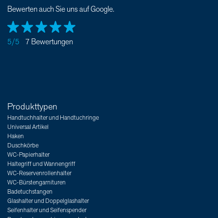
Bewerten auch Sie uns auf Google.
5/5
7 Bewertungen
Produkttypen
Handtuchhalter und Handtuchringe
Universal Artikel
Haken
Duschkörbe
WC-Papierhalter
Haltegriff und Wannengriff
WC-Reservenrollenhalter
WC-Bürstengarnituren
Badetuchstangen
Glashalter und Doppelglashalter
Seifenhalter und Seifenspender