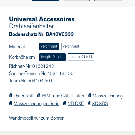
Universal Accessoires
Drahtseifenhalter
Bodenschatz Nr. BA40VC333
Material
verchromt
verchromt
Korbhöhe cm
length-21 x 11
length-21 x 11
Richner-Nr. 01621243
Sanitas-Troesch Nr. 4531 131 501
Team Nr. 564104 501
Datenblatt
BIM- und CAD-Daten
Masszeichnung
Masszeichnungen Serie
2D DXF
3D 3DS
Wandmodell nur zum Bohren