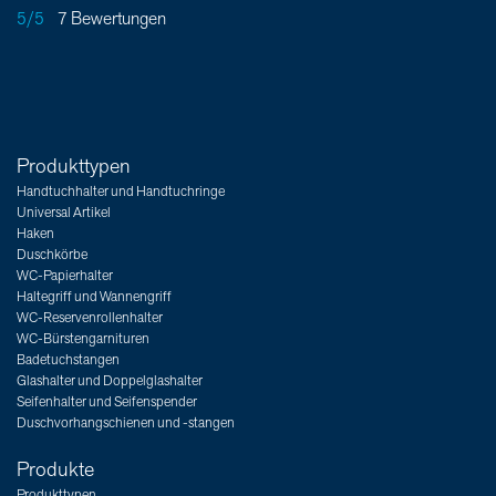
5/5
7 Bewertungen
Produkttypen
Handtuchhalter und Handtuchringe
Universal Artikel
Haken
Duschkörbe
WC-Papierhalter
Haltegriff und Wannengriff
WC-Reservenrollenhalter
WC-Bürstengarnituren
Badetuchstangen
Glashalter und Doppelglashalter
Seifenhalter und Seifenspender
Duschvorhangschienen und -stangen
Produkte
Produkttypen