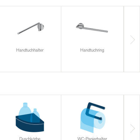
Handtuchhalter
Handtuchring
Duschkörbe
WC-Papierhalter
Halt