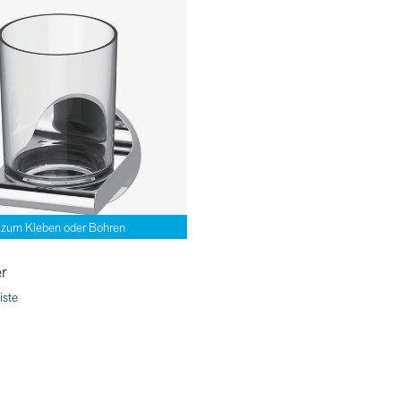
zum Kleben oder Bohren
r
iste