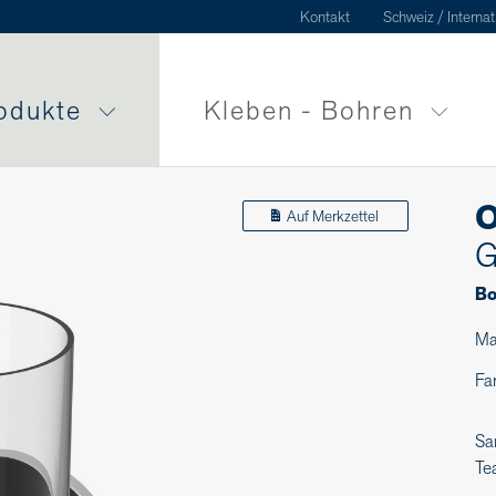
Kontakt
Schweiz / Internat
odukte
Kleben - Bohren
O
Auf Merkzettel
G
Bo
Ma
Fa
Sa
Te