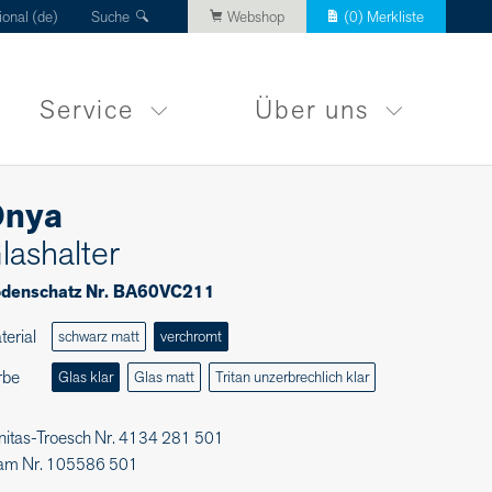
ional (de)
Suche
Webshop
(
0
) Merkliste
Service
Über uns
nya
lashalter
denschatz Nr. BA60VC211
terial
schwarz matt
verchromt
rbe
Glas klar
Glas matt
Tritan unzerbrechlich klar
nitas-Troesch Nr. 4134 281 501
am Nr. 105586 501