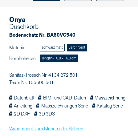
Onya
Duschkorb
Bodenschatz Nr. BA60VC540
Material
schwarz matt
verchromt
Korbhöhe cm
length-16.8 x 16.8 cm
Sanitas-Troesch Nr. 4134 272 501
Team Nr. 105600 501
Datenblatt
BIM- und CAD-Daten
Masszeichnung
Anleitung
Masszeichnungen Serie
Katalog Serie
2D DXF
3D 3DS
Wandmodell zum Kleben oder Bohren