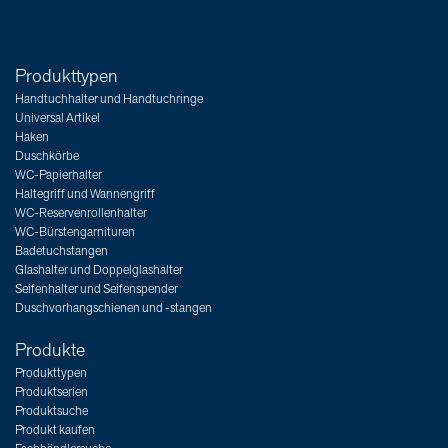
Produkttypen
Handtuchhalter und Handtuchringe
Universal Artikel
Haken
Duschkörbe
WC-Papierhalter
Haltegriff und Wannengriff
WC-Reservenrollenhalter
WC-Bürstengarnituren
Badetuchstangen
Glashalter und Doppelglashalter
Seifenhalter und Seifenspender
Duschvorhangschienen und -stangen
Produkte
Produkttypen
Produktserien
Produktsuche
Produkt kaufen