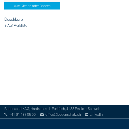
zum Kleben oder Bohren
Duschkorb
+ Auf Merkliste
Bodenschatz AG, Hardstrasse 1, Postfach, 4133 Pratteln, Schweiz
+41 61 487 05 00
office@bodenschatz.ch
LinkedIn