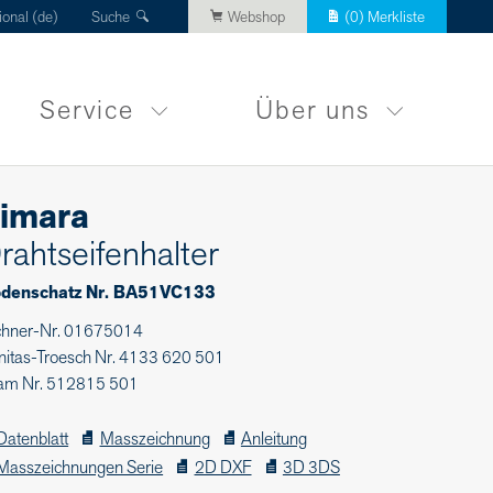
ional (de)
Suche
Webshop
(
0
) Merkliste
Service
Über uns
imara
rahtseifenhalter
denschatz Nr. BA51VC133
chner-Nr. 01675014
nitas-Troesch Nr. 4133 620 501
am Nr. 512815 501
Datenblatt
Masszeichnung
Anleitung
Masszeichnungen Serie
2D DXF
3D 3DS