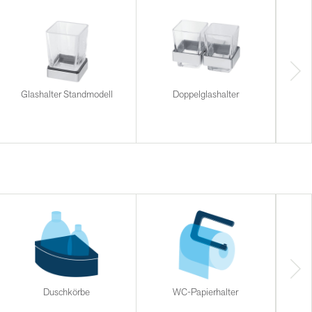
Glashalter Standmodell
Doppelglashalter
Komb
Duschkörbe
WC-Papierhalter
Halt