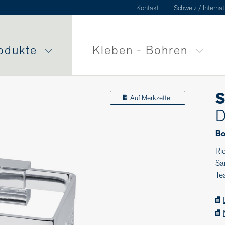
Kontakt
Schweiz / Internat
odukte
Kleben - Bohren
S
Auf Merkzettel
D
Bo
Ri
Sa
Te