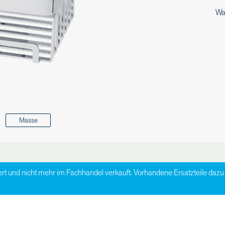
Wa
Masse
ert und nicht mehr im Fachhandel verkauft. Vorhandene Ersatzteile da