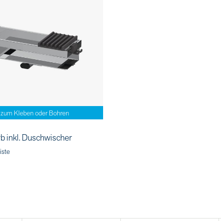
zum Kleben oder Bohren
b inkl. Duschwischer
iste