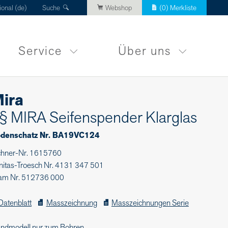
ional (de)
Suche
Webshop
(
0
) Merkliste
Service
Über uns
ira
§ MIRA Seifenspender Klarglas
denschatz Nr. BA19VC124
chner-Nr. 1615760
nitas-Troesch Nr. 4131 347 501
am Nr. 512736 000
Datenblatt
Masszeichnung
Masszeichnungen Serie
ndmodell nur zum Bohren