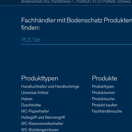
Bodenschatz AG, Hardstrasse 1, Postfach, 4133 Pratteln, Schweiz
Fachhändler mit Bodenschatz Produkte
finden:
Produkttypen
Produkte
Handtuchhalter und Handtuchringe
Produkttypen
Universal Artikel
Produktserien
Haken
Produktsuche
Duschkörbe
Produkt kaufen
WC-Papierhalter
Fachhändlersuche
Haltegriff und Wannengriff
WC-Reservenrollenhalter
WC-Bürstengarnituren