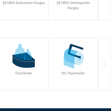
§§ MIRA Seifenhalter Klarglas
§§ MIRA Seifenspender
§§ M
Klarglas
Duschkörbe
WC-Papierhalter
Halt