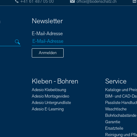
+41 61 487 05 00
office@bodenschatz.ch
n
Newsletter
E-Mail-Adresse
Anmelden
Kleben - Bohren
Service
Adesio Klebelösung
Kataloge und Preis
Adesio Montagevideo
BIM- und CAD-Da
Adesio Untergrundliste
Passliste Handtuch
Adesio E-Learning
Waschtische
Bohrlochabstände
Garantie
Ersatzteile
Reinigung und Pfl