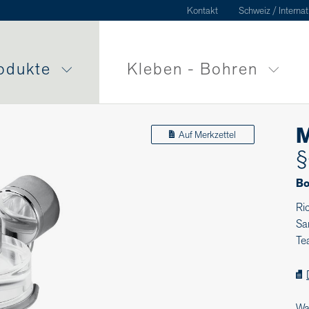
Kontakt
Schweiz / Internat
odukte
Kleben - Bohren
M
Auf Merkzettel
§
Bo
Ri
Sa
Te
Wa