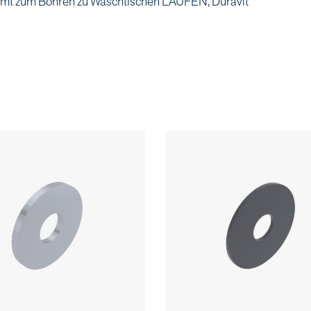
hromt zum Bohren zu Waschtischen LAUFEN, Duravit