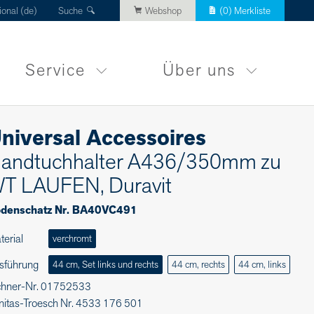
ional (de)
Suche
Webshop
(
0
) Merkliste
Service
Über uns
niversal Accessoires
andtuchhalter A436/350mm zu
T LAUFEN, Duravit
denschatz Nr. BA40VC491
terial
verchromt
sführung
44 cm, Set links und rechts
44 cm, rechts
44 cm, links
chner-Nr. 01752533
nitas-Troesch Nr. 4533 176 501