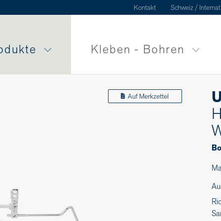
Kontakt
Schweiz / Internat
odukte
Kleben - Bohren
U
Auf Merkzettel
H
W
Bo
Ma
Au
Ri
Sa