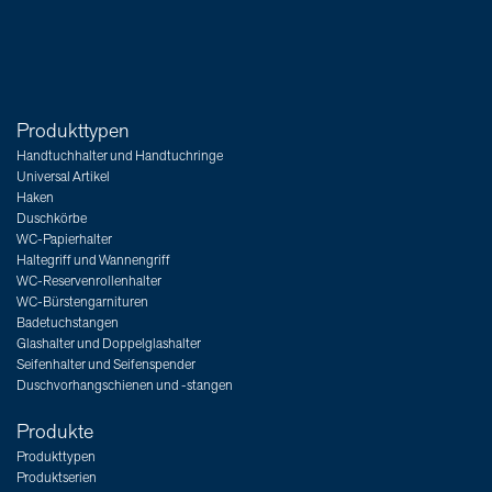
Produkttypen
Handtuchhalter und Handtuchringe
Universal Artikel
Haken
Duschkörbe
WC-Papierhalter
Haltegriff und Wannengriff
WC-Reservenrollenhalter
WC-Bürstengarnituren
Badetuchstangen
Glashalter und Doppelglashalter
Seifenhalter und Seifenspender
Duschvorhangschienen und -stangen
Produkte
Produkttypen
Produktserien