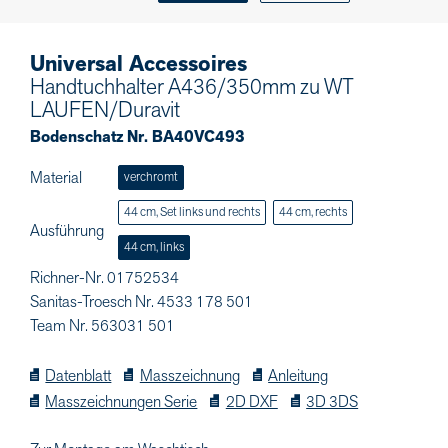
Universal Accessoires
Handtuchhalter A436/350mm zu WT
LAUFEN/Duravit
Bodenschatz Nr. BA40VC493
Material
verchromt
44 cm, Set links und rechts
44 cm, rechts
Ausführung
44 cm, links
Richner-Nr. 01752534
Sanitas-Troesch Nr. 4533 178 501
Team Nr. 563031 501
Datenblatt
Masszeichnung
Anleitung
Masszeichnungen Serie
2D DXF
3D 3DS