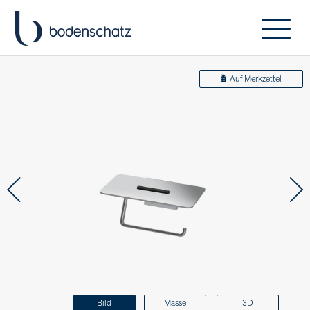
Auf Merkzettel
Bild
Masse
3D