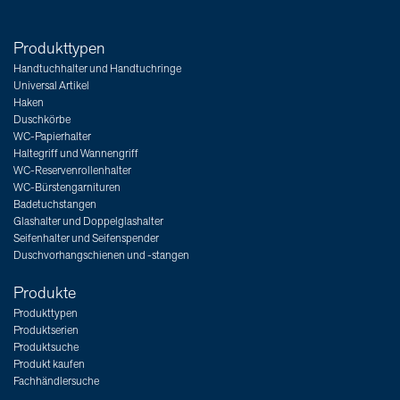
Produkttypen
Handtuchhalter und Handtuchringe
Universal Artikel
Haken
Duschkörbe
WC-Papierhalter
Haltegriff und Wannengriff
WC-Reservenrollenhalter
WC-Bürstengarnituren
Badetuchstangen
Glashalter und Doppelglashalter
Seifenhalter und Seifenspender
Duschvorhangschienen und -stangen
Produkte
Produkttypen
Produktserien
Produktsuche
Produkt kaufen
Fachhändlersuche