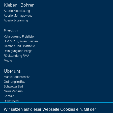
Kleben - Bohren
Adesio Klebelösung
Adesio Montagevideo
Adesio E-Learning
Service
Kataloge und Preislisten
BIM / CAD / Ausschreiben
Garantie und Ersatzteile
Reinigung und Pflege
Rücksendung RMA
Medien
Über uns
Marke Bodenschatz
Ordnung im Bad
Schweizer Bad
News Magazin
Kontakt
Referenzen
Messen
Wir setzen auf dieser Webseite Cookies ein. Mit der
Jobs