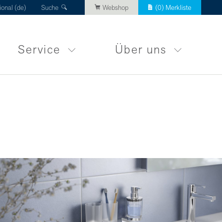
ional (de)
Suche
Webshop
(
0
) Merkliste
Service
Über uns