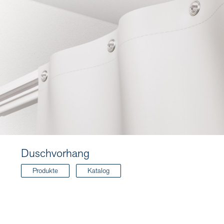
Duschvorhang
Produkte
Katalog