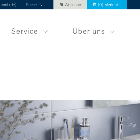
ional (de)
Suche
Webshop
(
0
) Merkliste
Service
Über uns