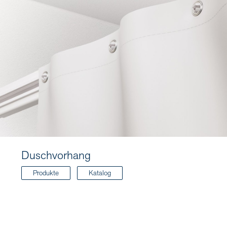
Duschvorhang
Produkte
Katalog