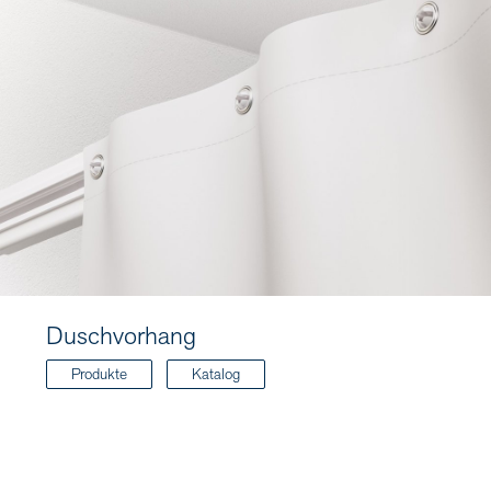
Duschvorhang
Produkte
Katalog