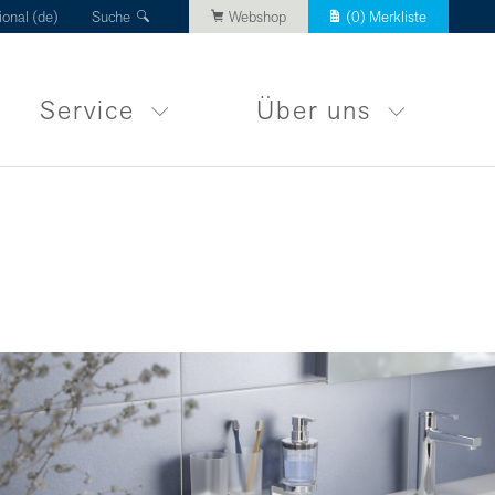
ional (de)
Suche
Webshop
(
0
) Merkliste
Service
Über uns