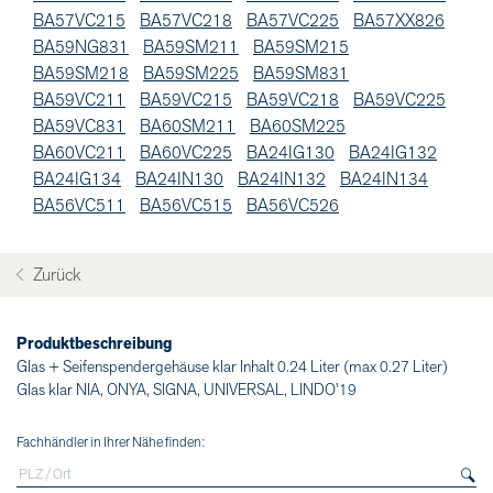
BA57VC215
BA57VC218
BA57VC225
BA57XX826
BA59NG831
BA59SM211
BA59SM215
BA59SM218
BA59SM225
BA59SM831
BA59VC211
BA59VC215
BA59VC218
BA59VC225
BA59VC831
BA60SM211
BA60SM225
BA60VC211
BA60VC225
BA24IG130
BA24IG132
BA24IG134
BA24IN130
BA24IN132
BA24IN134
BA56VC511
BA56VC515
BA56VC526
Zurück
Produktbeschreibung
Glas + Seifenspendergehäuse klar Inhalt 0.24 Liter (max 0.27 Liter)
Glas klar NIA, ONYA, SIGNA, UNIVERSAL, LINDO'19
Fachhändler in Ihrer Nähe finden: