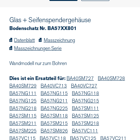
Glas + Seifenspendergehäuse
Bodenschatz Nr. BA57XX801
Datenblatt
Masszeichnung
Masszeichnungen Serie
Wandmodell nur zum Bohren
Dies ist ein Ersatzteil für:
BA40SM727
BA40SM728
BA40SM729
BA40VC713
BA40VC727
BA57NG111
BA57NG115
BA57NG118
BA57NG125
BA57NG211
BA57NG215
BA57NG218
BA57NG225
BA57SM111
BA57SM115
BA57SM118
BA57SM125
BA57SM211
BA57SM215
BA57SM218
BA57SM225
BA57SM826
BA57VC111
BA57VC115
BA57VC118
BA57VC125
BA57VC211