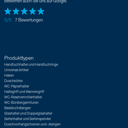
Bewerten auch Sie uns auf Google.
5/5
7 Bewertungen
Produkttypen
Handtuchhalter und Handtuchringe
Universal Artikel
Haken
Duschkörbe
WC-Papierhalter
Haltegriff und Wannengriff
WC-Reservenrollenhalter
WC-Bürstengarnituren
Badetuchstangen
Glashalter und Doppelglashalter
Seifenhalter und Seifenspender
Duschvorhangschienen und -stangen