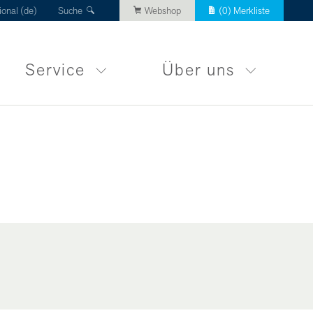
ional (de)
Suche
Webshop
(
0
) Merkliste
Service
Über uns