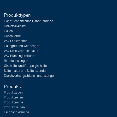
Produkttypen
Handtuchhalter und Handtuchringe
Universal Artikel
Haken
Duschkörbe
WC-Papierhalter
Haltegriff und Wannengriff
WC-Reservenrollenhalter
WC-Bürstengarnituren
Badetuchstangen
Glashalter und Doppelglashalter
Seifenhalter und Seifenspender
Duschvorhangschienen und -stangen
Produkte
Produkttypen
Produktserien
Produktsuche
Produkt kaufen
Fachhändlersuche