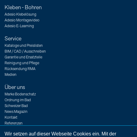
Kleben - Bohren
Adesio Klebelösung
Adesio Montagevideo
Adesio E-Learning
Service
Kataloge und Preislisten
BIM / CAD / Ausschreiben
Garantie und Ersatzteile
Reinigung und Pflege
Rücksendung RMA
Medien
Über uns
Marke Bodenschatz
Ordnung im Bad
Schweizer Bad
News Magazin
Kontakt
Referenzen
Messen
Wir setzen auf dieser Webseite Cookies ein. Mit der
Jobs