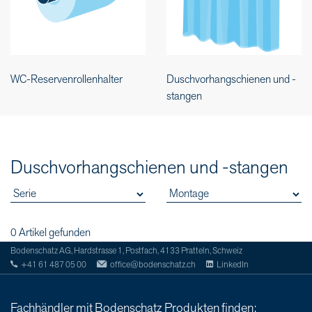
WC-Reservenrollenhalter
Duschvorhangschienen und -
stangen
Duschvorhangschienen und -stangen
0 Artikel gefunden
Bodenschatz AG, Hardstrasse 1, Postfach, 4133 Pratteln, Schweiz
+41 61 487 05 00
office@bodenschatz.ch
LinkedIn
Fachhändler mit Bodenschatz Produkten finden: