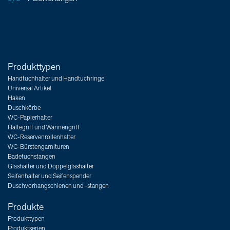
Produkttypen
Handtuchhalter und Handtuchringe
Universal Artikel
Haken
Duschkörbe
WC-Papierhalter
Haltegriff und Wannengriff
WC-Reservenrollenhalter
WC-Bürstengarnituren
Badetuchstangen
Glashalter und Doppelglashalter
Seifenhalter und Seifenspender
Duschvorhangschienen und -stangen
Produkte
Produkttypen
Produktserien