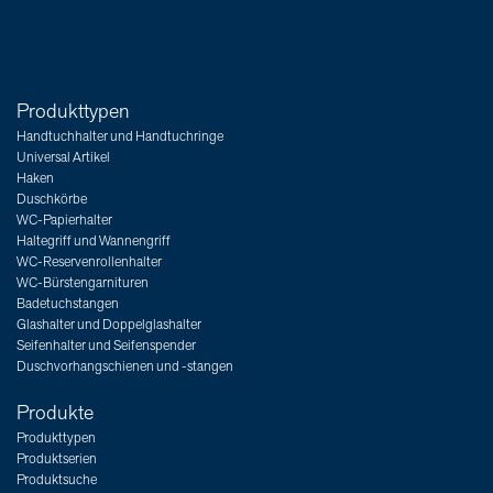
Produkttypen
Handtuchhalter und Handtuchringe
Universal Artikel
Haken
Duschkörbe
WC-Papierhalter
Haltegriff und Wannengriff
WC-Reservenrollenhalter
WC-Bürstengarnituren
Badetuchstangen
Glashalter und Doppelglashalter
Seifenhalter und Seifenspender
Duschvorhangschienen und -stangen
Produkte
Produkttypen
Produktserien
Produktsuche