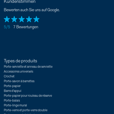
Kundenstimmen
Bewerten auch Sie uns auf Google.
5/5
7 Bewertungen
Types de produits
Porte-serviette et anneau de serviette
Accessoires universels
Crochet
Porte-savon à barrettes
Porte-papier
Barre d'appui
Porte-papier pour rouleau de réserve
Porte-balais
Porte-linge mural
Porte-verre et porte-verre double