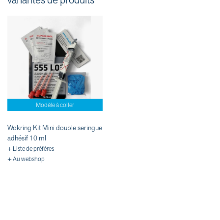
variantes de produits
Modèle à coller
Wokring Kit Mini double seringue
adhésif 10 ml
+ Liste de préféres
+ Au webshop