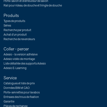
Porte-savon et distributeur de savon
Rail pour rideau de douche et tringle de douche
Produits
Types de produits
Séries
Recherche par produit
Achat d’un produit
Recherche de revendeurs
Coller - percer
Adesio - la version adhésive
Adesio vidéo de montage
Liste détaillée des supports Adesio
Adesio E-Learning
Service
Catalogues et liste de prix
Données BIM et CAO
Porte-serviettes pour lavabos
Entraxes des trous de fixation
Garantie
Pièces de rechange