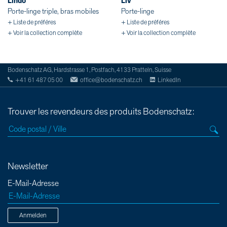
Lindo
Liv
Porte-linge triple, bras mobiles
Porte-linge
+ Liste de préféres
+ Liste de préféres
+ Voir la collection complète
+ Voir la collection complète
Bodenschatz AG, Hardstrasse 1, Postfach, 4133 Pratteln, Suisse
+41 61 487 05 00
office@bodenschatz.ch
LinkedIn
Trouver les revendeurs des produits Bodenschatz:
Newsletter
E-Mail-Adresse
Anmelden