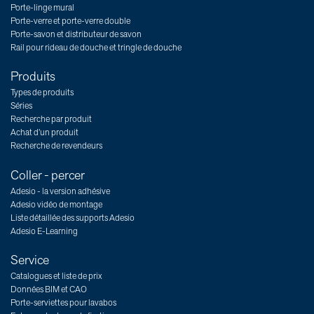
Porte-linge mural
Porte-verre et porte-verre double
Porte-savon et distributeur de savon
Rail pour rideau de douche et tringle de douche
Produits
Types de produits
Séries
Recherche par produit
Achat d’un produit
Recherche de revendeurs
Coller - percer
Adesio - la version adhésive
Adesio vidéo de montage
Liste détaillée des supports Adesio
Adesio E-Learning
Service
Catalogues et liste de prix
Données BIM et CAO
Porte-serviettes pour lavabos