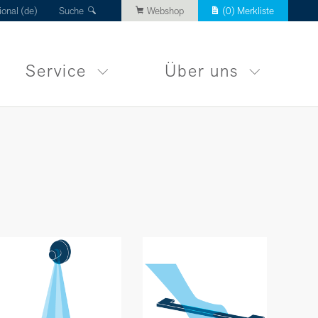
ional (de)
Suche
Webshop
(
0
) Merkliste
Service
Über uns