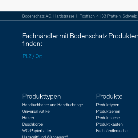
Bodenschatz AG, Hardstrasse 1, Postfach, 4133 Pratteln, Schweiz
Fachhändler mit Bodenschatz Produkte
finden:
Produkttypen
Produkte
Handtuchhalter und Handtuchringe
Produkttypen
Universal Artikel
Produktserien
Haken
Produktsuche
Duschkörbe
Produkt kaufen
WC-Papierhalter
Fachhändlersuche
Haltegriff und Wannengriff