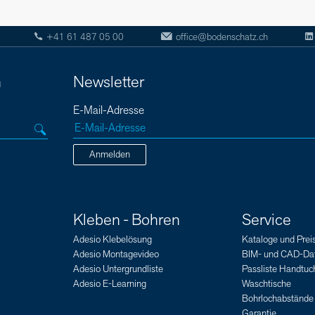
+41 61 487 05 00
office@bodenschatz.ch
n
Newsletter
E-Mail-Adresse
Anmelden
Kleben - Bohren
Service
Adesio Klebelösung
Kataloge und Preis
Adesio Montagevideo
BIM- und CAD-Da
Adesio Untergrundliste
Passliste Handtuch
Adesio E-Learning
Waschtische
Bohrlochabstände
Garantie