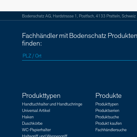
Bodenschatz AG, Hardstrasse 1, Postfach, 4133 Pratteln, Schweiz
Fachhändler mit Bodenschatz Produkte
finden:
Produkttypen
Produkte
Handtuchhalter und Handtuchringe
Produkttypen
Universal Artikel
Produktserien
Haken
Produktsuche
Duschkörbe
Produkt kaufen
WC-Papierhalter
Fachhändlersuche
Haltegriff und Wannengriff