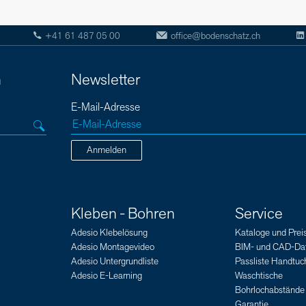
+41 61 487 05 00
office@bodenschatz.ch
n
Newsletter
E-Mail-Adresse
Anmelden
Kleben - Bohren
Service
Adesio Klebelösung
Kataloge und Preis
Adesio Montagevideo
BIM- und CAD-Da
Adesio Untergrundliste
Passliste Handtuch
Adesio E-Learning
Waschtische
Bohrlochabstände
Garantie