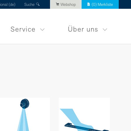
ional (de)
Suche
Webshop
(
0
) Merkliste
Service
Über uns