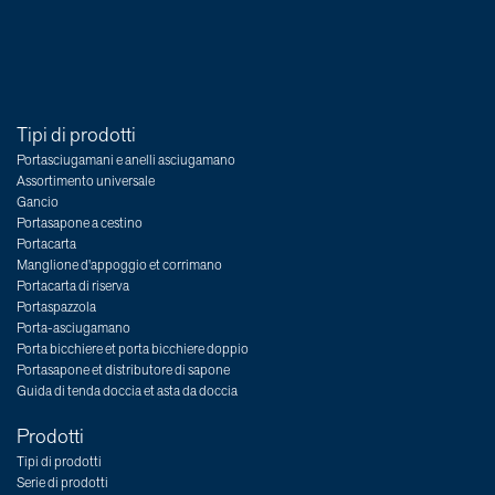
Tipi di prodotti
Portasciugamani e anelli asciugamano
Assortimento universale
Gancio
Portasapone a cestino
Portacarta
Manglione d'appoggio et corrimano
Portacarta di riserva
Portaspazzola
Porta-asciugamano
Porta bicchiere et porta bicchiere doppio
Portasapone et distributore di sapone
Guida di tenda doccia et asta da doccia
Prodotti
Tipi di prodotti
Serie di prodotti