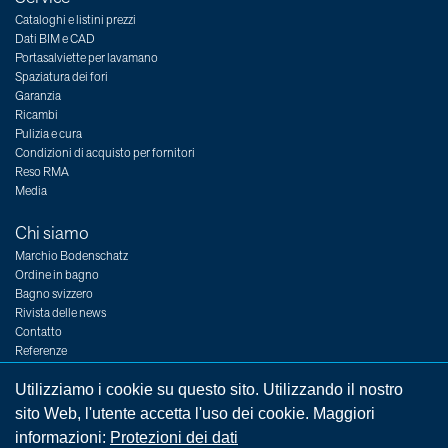
Cataloghi e listini prezzi
Dati BIM e CAD
Portasalviette per lavamano
Spaziatura dei fori
Garanzia
Ricambi
Pulizia e cura
Condizioni di acquisto per fornitori
Reso RMA
Media
Chi siamo
Marchio Bodenschatz
Ordine in bagno
Bagno svizzero
Rivista delle news
Contatto
Referenze
Fiere
Posti vacanti
Utilizziamo i cookie su questo sito. Utilizzando il nostro
sito Web, l'utente accetta l'uso dei cookie. Maggiori
informazioni:
Protezioni dei dati