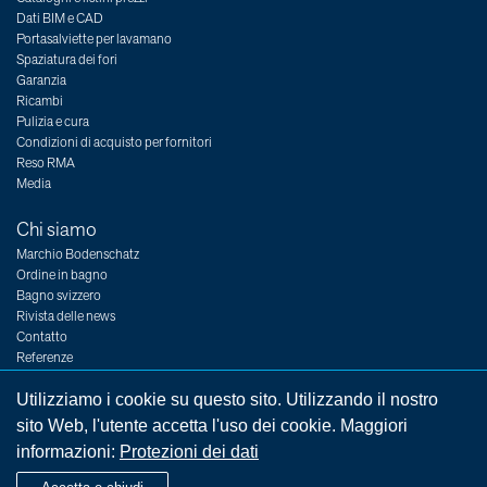
Dati BIM e CAD
Portasalviette per lavamano
Spaziatura dei fori
Garanzia
Ricambi
Pulizia e cura
Condizioni di acquisto per fornitori
Reso RMA
Media
Chi siamo
Marchio Bodenschatz
Ordine in bagno
Bagno svizzero
Rivista delle news
Contatto
Referenze
Fiere
Posti vacanti
Utilizziamo i cookie su questo sito. Utilizzando il nostro
sito Web, l'utente accetta l'uso dei cookie. Maggiori
informazioni:
Protezioni dei dati
Colophon
Avvertenze legali
Condizioni generali
Protezioni dei dati