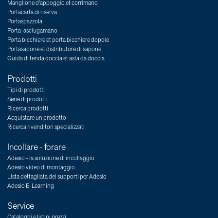
Manglione d'appoggio et corrimano
Portacarta di riserva
Portaspazzola
Porta-asciugamano
Porta bicchiere et porta bicchiere doppio
Portasapone et distributore di sapone
Guida di tenda doccia et asta da doccia
Prodotti
Tipi di prodotti
Serie di prodotti
Ricerca prodotti
Acquistare un prodotto
Ricerca rivenditori specializzati
Incollare - forare
Adesio - la soluzione di incollaggio
Adesio video di montaggio
Lista dettagliata dei supporti per Adesio
Adesio E-Learning
Service
Cataloghi e listini prezzi