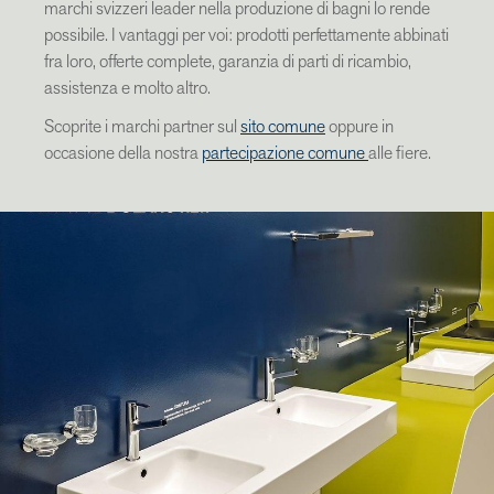
marchi svizzeri leader nella produzione di bagni lo rende
possibile. I vantaggi per voi: prodotti perfettamente abbinati
fra loro, offerte complete, garanzia di parti di ricambio,
assistenza e molto altro.
Scoprite i marchi partner sul
sito comune
oppure in
occasione della nostra
partecipazione comune
alle fiere.