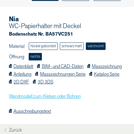
Nia
WC-Papierhalter mit Deckel
Bodenschatz Nr. BA57VC251
Material
Nickel gebürstet
schwarz matt
verchromt
Öffnung
rechts
Datenblatt
BIM- und CAD-Daten
Masszeichnung
Anleitung
Masszeichnungen Serie
Katalog Serie
2D DXF
3D 3DS
Wandmodell zum Kleben oder Bohren
Ausschreibungstext
Zurück