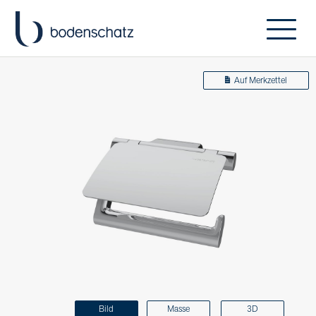
Auf Merkzettel
Bild
Masse
3D