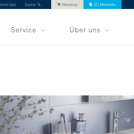
ional (de)
Suche
Webshop
(
0
) Merkliste
Service
Über uns