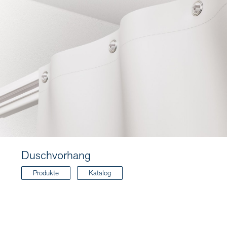
Duschvorhang
Produkte
Katalog