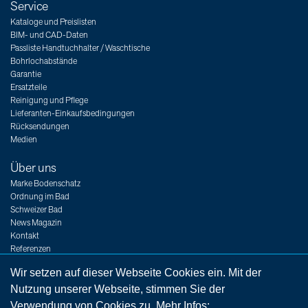
Service
Kataloge und Preislisten
BIM- und CAD-Daten
Passliste Handtuchhalter / Waschtische
Bohrlochabstände
Garantie
Ersatzteile
Reinigung und Pflege
Lieferanten-Einkaufsbedingungen
Rücksendungen
Medien
Über uns
Marke Bodenschatz
Ordnung im Bad
Schweizer Bad
News Magazin
Kontakt
Referenzen
Messen
Wir setzen auf dieser Webseite Cookies ein. Mit der
Jobs
Nutzung unserer Webseite, stimmen Sie der
Verwendung von Cookies zu. Mehr Infos: