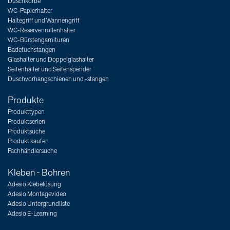
Duschkörbe
WC-Papierhalter
Haltegriff und Wannengriff
WC-Reservenrollenhalter
WC-Bürstengarnituren
Badetuchstangen
Glashalter und Doppelglashalter
Seifenhalter und Seifenspender
Duschvorhangschienen und -stangen
Produkte
Produkttypen
Produktserien
Produktsuche
Produkt kaufen
Fachhändlersuche
Kleben - Bohren
Adesio Klebelösung
Adesio Montagevideo
Adesio Untergrundliste
Adesio E-Learning