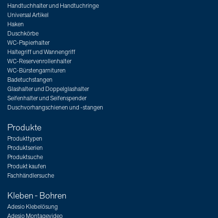
Handtuchhalter und Handtuchringe
Universal Artikel
Haken
Duschkörbe
WC-Papierhalter
Haltegriff und Wannengriff
WC-Reservenrollenhalter
WC-Bürstengarnituren
Badetuchstangen
Glashalter und Doppelglashalter
Seifenhalter und Seifenspender
Duschvorhangschienen und -stangen
Produkte
Produkttypen
Produktserien
Produktsuche
Produkt kaufen
Fachhändlersuche
Kleben - Bohren
Adesio Klebelösung
Adesio Montagevideo