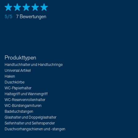
5/5
7 Bewertungen
Produkttypen
Handtuchhalter und Handtuchringe
Universal Artikel
Haken
Duschkörbe
WC-Papierhalter
Haltegriff und Wannengriff
WC-Reservenrollenhalter
WC-Bürstengarnituren
Badetuchstangen
Glashalter und Doppelglashalter
Seifenhalter und Seifenspender
Duschvorhangschienen und -stangen