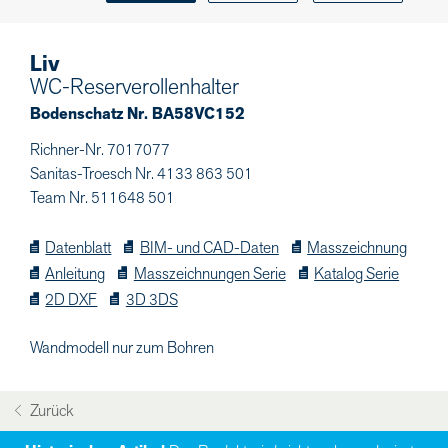
Liv
WC-Reserverollenhalter
Bodenschatz Nr. BA58VC152
Richner-Nr. 7017077
Sanitas-Troesch Nr. 4133 863 501
Team Nr. 511648 501
Datenblatt
BIM- und CAD-Daten
Masszeichnung
Anleitung
Masszeichnungen Serie
Katalog Serie
2D DXF
3D 3DS
Wandmodell nur zum Bohren
Zurück