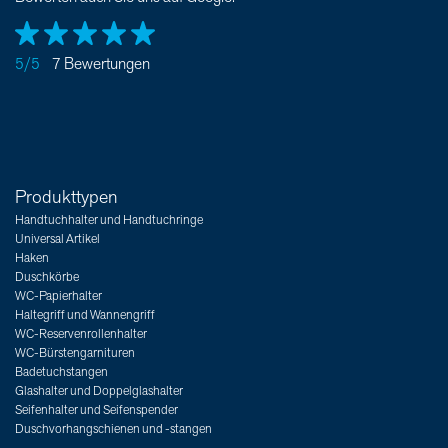
5/5
7 Bewertungen
Produkttypen
Handtuchhalter und Handtuchringe
Universal Artikel
Haken
Duschkörbe
WC-Papierhalter
Haltegriff und Wannengriff
WC-Reservenrollenhalter
WC-Bürstengarnituren
Badetuchstangen
Glashalter und Doppelglashalter
Seifenhalter und Seifenspender
Duschvorhangschienen und -stangen