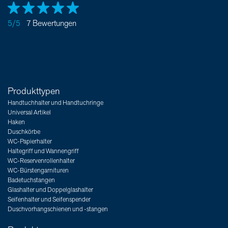
5/5
7 Bewertungen
Produkttypen
Handtuchhalter und Handtuchringe
Universal Artikel
Haken
Duschkörbe
WC-Papierhalter
Haltegriff und Wannengriff
WC-Reservenrollenhalter
WC-Bürstengarnituren
Badetuchstangen
Glashalter und Doppelglashalter
Seifenhalter und Seifenspender
Duschvorhangschienen und -stangen