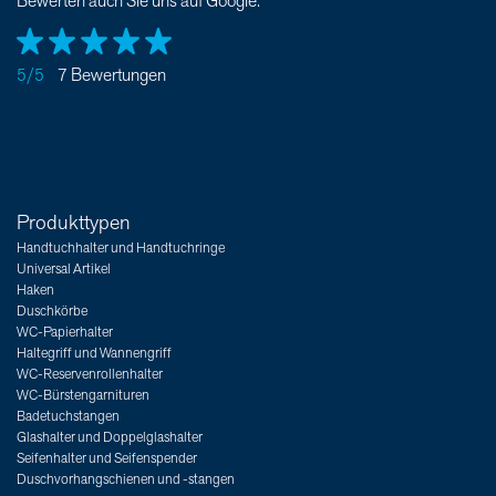
Bewerten auch Sie uns auf Google.
5/5
7 Bewertungen
Produkttypen
Handtuchhalter und Handtuchringe
Universal Artikel
Haken
Duschkörbe
WC-Papierhalter
Haltegriff und Wannengriff
WC-Reservenrollenhalter
WC-Bürstengarnituren
Badetuchstangen
Glashalter und Doppelglashalter
Seifenhalter und Seifenspender
Duschvorhangschienen und -stangen