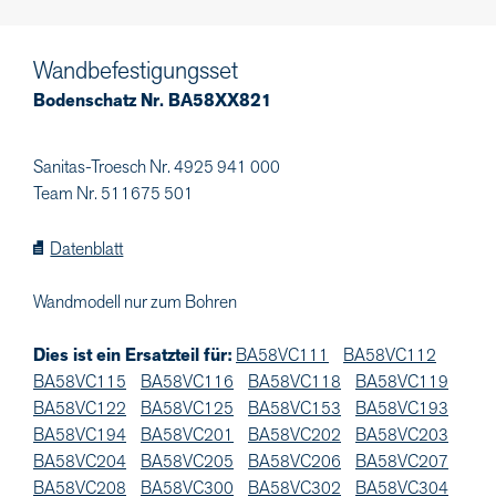
Wandbefestigungsset
Bodenschatz Nr. BA58XX821
Sanitas-Troesch Nr. 4925 941 000
Team Nr. 511675 501
Datenblatt
Wandmodell nur zum Bohren
Dies ist ein Ersatzteil für:
BA58VC111
BA58VC112
BA58VC115
BA58VC116
BA58VC118
BA58VC119
BA58VC122
BA58VC125
BA58VC153
BA58VC193
BA58VC194
BA58VC201
BA58VC202
BA58VC203
BA58VC204
BA58VC205
BA58VC206
BA58VC207
BA58VC208
BA58VC300
BA58VC302
BA58VC304