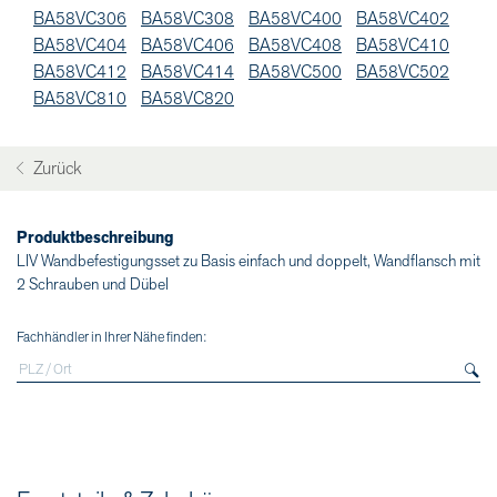
BA58VC306
BA58VC308
BA58VC400
BA58VC402
BA58VC404
BA58VC406
BA58VC408
BA58VC410
BA58VC412
BA58VC414
BA58VC500
BA58VC502
BA58VC810
BA58VC820
Zurück
Produktbeschreibung
LIV Wandbefestigungsset zu Basis einfach und doppelt, Wandflansch mit
2 Schrauben und Dübel
Fachhändler in Ihrer Nähe finden: