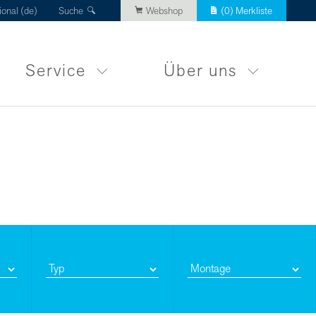
ional (de)
Suche
Webshop
(
0
) Merkliste
Service
Über uns