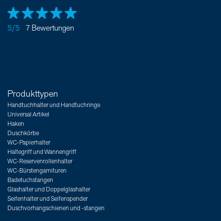
5/5
7 Bewertungen
Produkttypen
Handtuchhalter und Handtuchringe
Universal Artikel
Haken
Duschkörbe
WC-Papierhalter
Haltegriff und Wannengriff
WC-Reservenrollenhalter
WC-Bürstengarnituren
Badetuchstangen
Glashalter und Doppelglashalter
Seifenhalter und Seifenspender
Duschvorhangschienen und -stangen