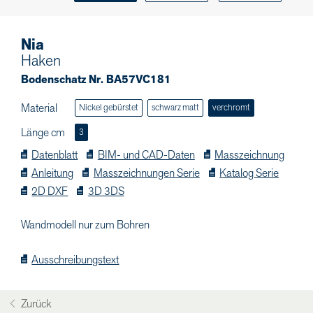
Nia
Haken
Bodenschatz Nr. BA57VC181
Material
Nickel gebürstet
schwarz matt
verchromt
Länge cm
3
Datenblatt
BIM- und CAD-Daten
Masszeichnung
Anleitung
Masszeichnungen Serie
Katalog Serie
2D DXF
3D 3DS
Wandmodell nur zum Bohren
Ausschreibungstext
Zurück