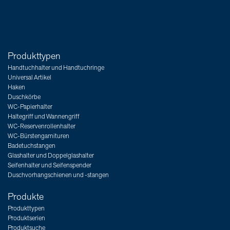
Produkttypen
Handtuchhalter und Handtuchringe
Universal Artikel
Haken
Duschkörbe
WC-Papierhalter
Haltegriff und Wannengriff
WC-Reservenrollenhalter
WC-Bürstengarnituren
Badetuchstangen
Glashalter und Doppelglashalter
Seifenhalter und Seifenspender
Duschvorhangschienen und -stangen
Produkte
Produkttypen
Produktserien
Produktsuche