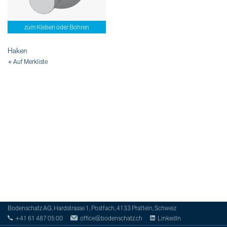
zum Kleben oder Bohren
Haken
+ Auf Merkliste
Bodenschatz AG, Hardstrasse 1, Postfach, 4133 Pratteln, Schweiz
+41 61 487 05 00
office@bodenschatz.ch
LinkedIn