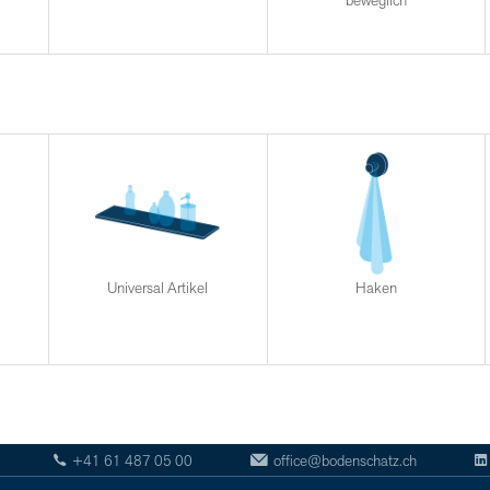
beweglich
Universal Artikel
Haken
+41 61 487 05 00
office@bodenschatz.ch