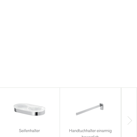
Seifenhalter
Handtuchhalter einarmig
Han