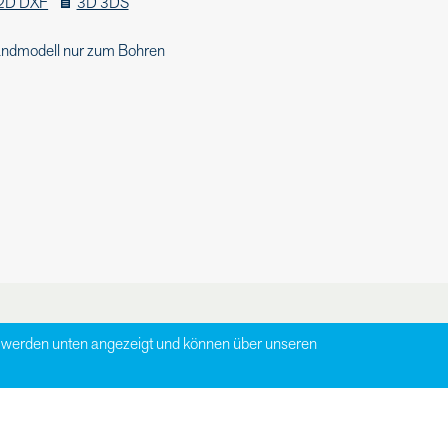
2D DXF
3D 3DS
ndmodell nur zum Bohren
zu werden unten angezeigt und können über unseren