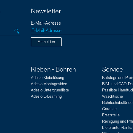
n
Newsletter
E-Mail-Adresse
Anmelden
Kleben - Bohren
Service
Adesio Klebelösung
Kataloge und Preis
Adesio Montagevideo
BIM- und CAD-Da
Adesio Untergrundliste
Passliste Handtuch
Adesio E-Learning
Waschtische
Bohrlochabstände
Garantie
Ersatzteile
Reinigung und Pfl
Lieferanten-Eink