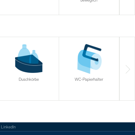
beweglich
b
Duschkörbe
WC-Papierhalter
Halt
LinkedIn