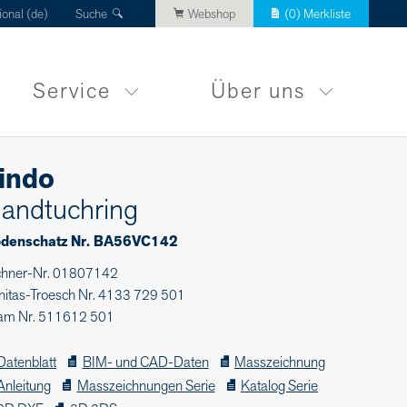
ional (de)
Suche
Webshop
(
0
) Merkliste
Service
Über uns
indo
andtuchring
denschatz Nr. BA56VC142
chner-Nr. 01807142
nitas-Troesch Nr. 4133 729 501
am Nr. 511612 501
Datenblatt
BIM- und CAD-Daten
Masszeichnung
Anleitung
Masszeichnungen Serie
Katalog Serie