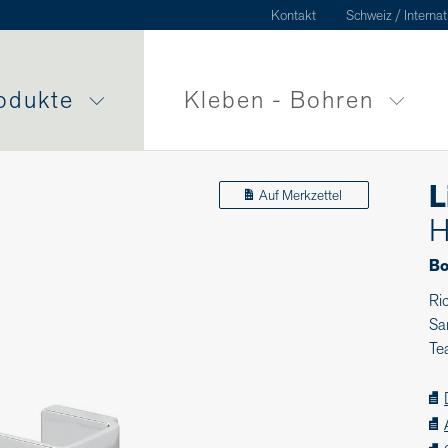
Kontakt
Schweiz / Internat
odukte
Kleben - Bohren
L
Auf Merkzettel
H
Bo
Ri
Sa
Te