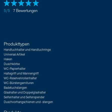
5/5
7 Bewertungen
Produkttypen
Handtuchhalter und Handtuchringe
Universal Artikel
Haken
Duschkörbe
WC-Papierhalter
Haltegriff und Wannengriff
WC-Reservenrollenhalter
WC-Bürstengarnituren
Badetuchstangen
Glashalter und Doppelglashalter
Seifenhalter und Seifenspender
Duschvorhangschienen und -stangen