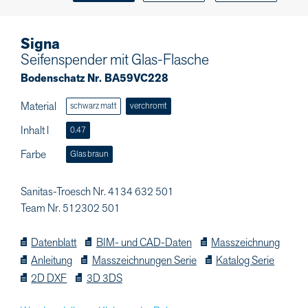
Signa
Seifenspender mit Glas-Flasche
Bodenschatz Nr. BA59VC228
Material
schwarz matt
verchromt
Inhalt l
0.47
Farbe
Glas braun
Sanitas-Troesch Nr. 4134 632 501
Team Nr. 512302 501
Datenblatt
BIM- und CAD-Daten
Masszeichnung
Anleitung
Masszeichnungen Serie
Katalog Serie
2D DXF
3D 3DS