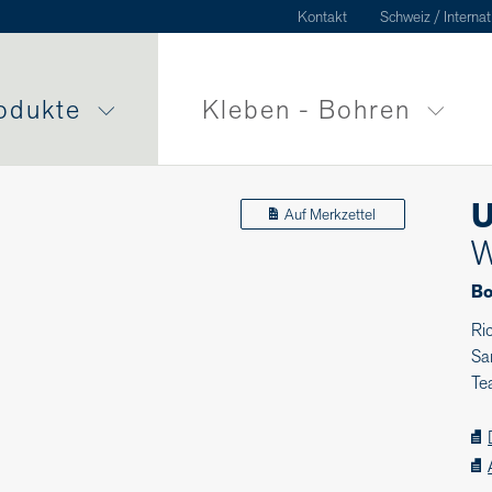
Kontakt
Schweiz / Internat
odukte
Kleben - Bohren
U
Auf Merkzettel
W
Bo
Ri
Sa
Te