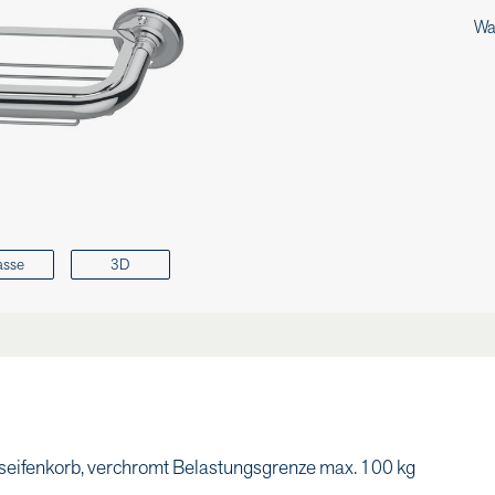
Wa
asse
3D
ifenkorb, verchromt Belastungsgrenze max. 100 kg