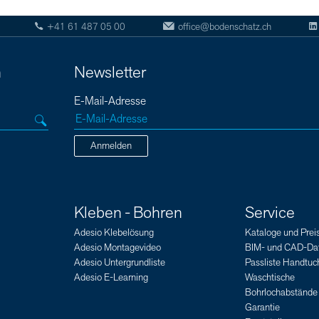
+41 61 487 05 00
office@bodenschatz.ch
n
Newsletter
E-Mail-Adresse
Anmelden
Kleben - Bohren
Service
Adesio Klebelösung
Kataloge und Preis
Adesio Montagevideo
BIM- und CAD-Da
Adesio Untergrundliste
Passliste Handtuch
Adesio E-Learning
Waschtische
Bohrlochabstände
Garantie