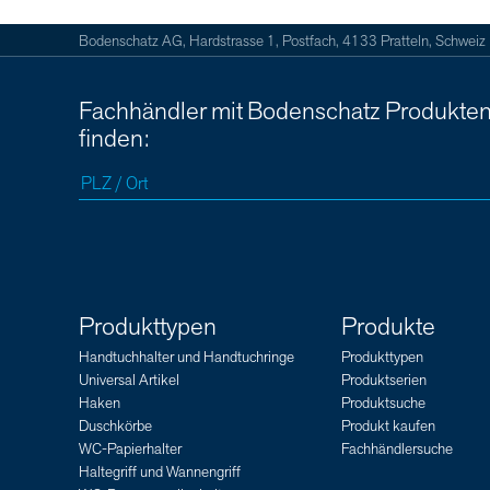
Bodenschatz AG, Hardstrasse 1, Postfach, 4133 Pratteln, Schweiz
Fachhändler mit Bodenschatz Produkte
finden:
Produkttypen
Produkte
Handtuchhalter und Handtuchringe
Produkttypen
Universal Artikel
Produktserien
Haken
Produktsuche
Duschkörbe
Produkt kaufen
WC-Papierhalter
Fachhändlersuche
Haltegriff und Wannengriff