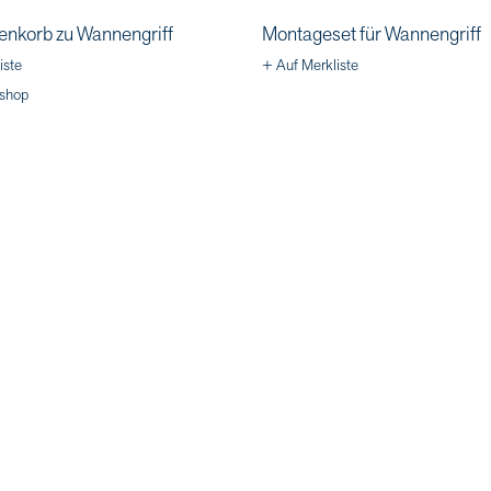
enkorb zu Wannengriff
Montageset für Wannengriff
iste
+ Auf Merkliste
shop