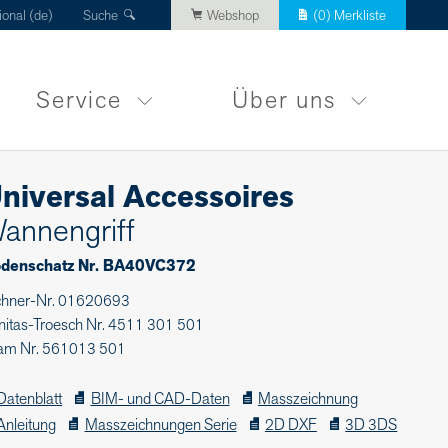
ional (de)
Suche
Webshop
(
0
) Merkliste
Service
Über uns
niversal Accessoires
annengriff
denschatz Nr. BA40VC372
chner-Nr. 01620693
nitas-Troesch Nr. 4511 301 501
am Nr. 561013 501
Datenblatt
BIM- und CAD-Daten
Masszeichnung
Anleitung
Masszeichnungen Serie
2D DXF
3D 3DS