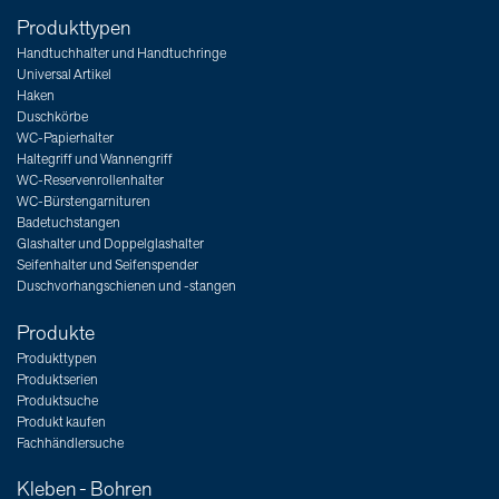
Produkttypen
Handtuchhalter und Handtuchringe
Universal Artikel
Haken
Duschkörbe
WC-Papierhalter
Haltegriff und Wannengriff
WC-Reservenrollenhalter
WC-Bürstengarnituren
Badetuchstangen
Glashalter und Doppelglashalter
Seifenhalter und Seifenspender
Duschvorhangschienen und -stangen
Produkte
Produkttypen
Produktserien
Produktsuche
Produkt kaufen
Fachhändlersuche
Kleben - Bohren