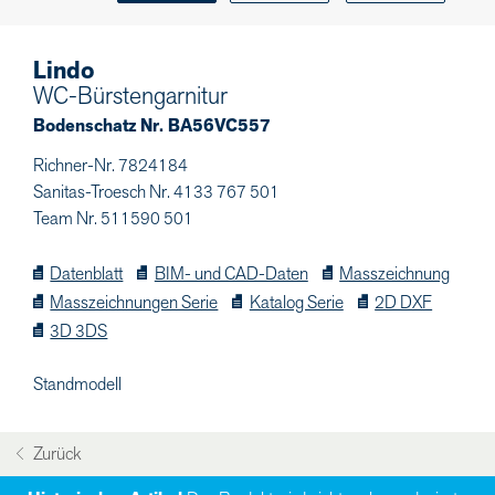
Lindo
WC-Bürstengarnitur
Bodenschatz Nr. BA56VC557
Richner-Nr. 7824184
Sanitas-Troesch Nr. 4133 767 501
Team Nr. 511590 501
Datenblatt
BIM- und CAD-Daten
Masszeichnung
Masszeichnungen Serie
Katalog Serie
2D DXF
3D 3DS
Standmodell
Zurück