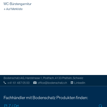
WC-Bürstengarnitur
+ Auf Merkliste
Bodenschatz AG, Hardstrasse 1, Postfach, 4133 Pratteln, Schweiz
+41 61 487 05 00
office@bodenschatz.ch
LinkedIn
Fachhändler mit Bodenschatz Produkten finden: